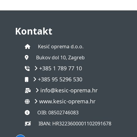
Kontakt
Kesić oprema d.o.o.
Bukov dol 10, Zagreb
+385 1 789 77 10
+385 95 5296 530
info@kesic-oprema.hr
www.kesic-oprema.hr
OIB: 08502746083
IBAN: HR3223600001102091678