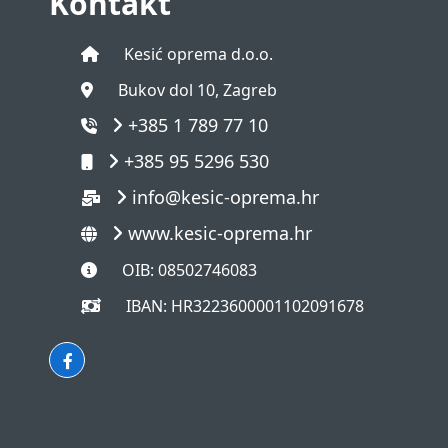
Kontakt
Kesić oprema d.o.o.
Bukov dol 10, Zagreb
+385 1 789 77 10
+385 95 5296 530
info@kesic-oprema.hr
www.kesic-oprema.hr
OIB: 08502746083
IBAN: HR3223600001102091678