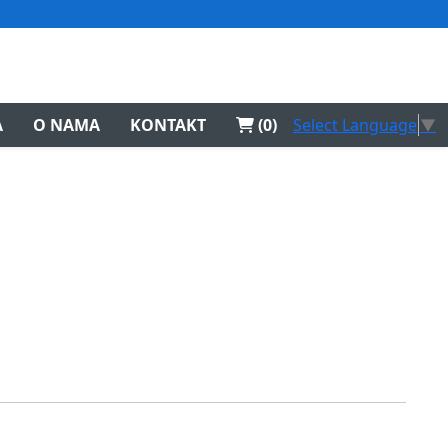
Select Language
▼
A
O NAMA
KONTAKT
(0)