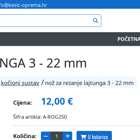
fo@kesic-oprema.hr
POČETN
NGA 3 - 22 mm
kočioni sustav
nož za rezanje lajtunga 3 - 22 mm
12,00 €
Cijena:
Šifra artikla: A-ROG250
Količina:
U košaricu