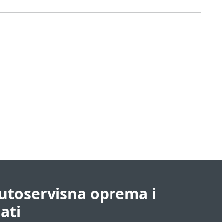
utoservisna oprema i
lati