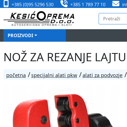
+385 (0)95 5296 530
+385 1 789 77 10
in
PROIZVODI
NOŽ ZA REZANJE LAJTU
početna
specijalni alati pkw
alati za podvozje