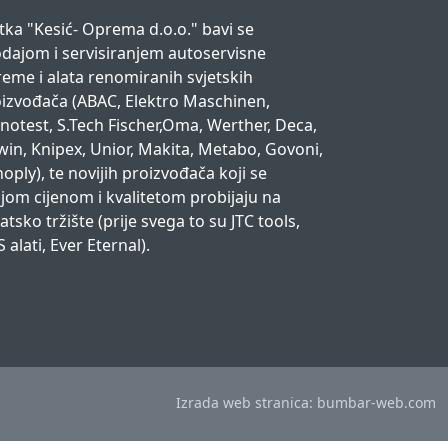
tka "Kesić- Oprema d.o.o." bavi se
dajom i servisiranjem autoservisne
eme i alata renomiranih svjetskih
izvođača (ABAC, Elektro Maschinen,
notest, S.Tech Fischer,Oma, Werther, Deca,
win, Knipex, Unior, Makita, Metabo, Govoni,
oply), te novijih proizvođača koji se
jom cijenom i kvalitetom probijaju na
atsko tržište (prije svega to su JTC tools,
 alati, Ever Eternal).
Izrada web stranica: bumbar-web.com