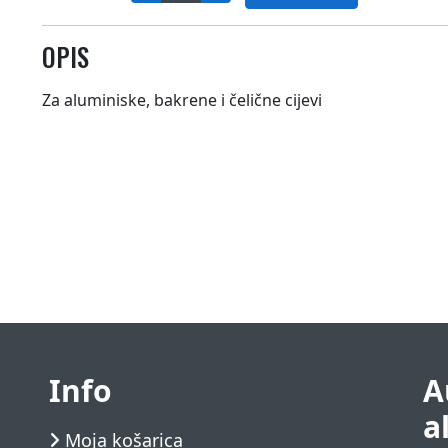
OPIS
Za aluminiske, bakrene i čelične cijevi
Info
A
a
Moja košarica