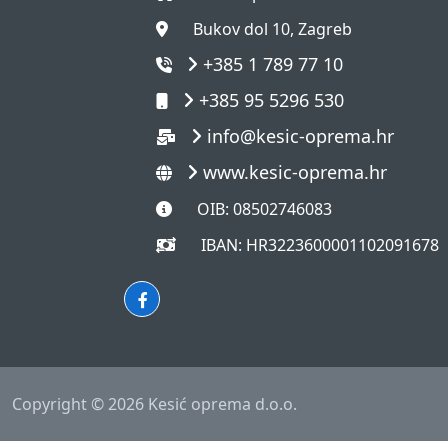
Bukov dol 10, Zagreb
+385 1 789 77 10
+385 95 5296 530
info@kesic-oprema.hr
www.kesic-oprema.hr
OIB: 08502746083
IBAN: HR3223600001102091678
Copyright ©
2026 Kesić oprema d.o.o.