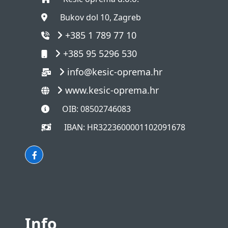
Bukov dol 10, Zagreb
+385 1 789 77 10
+385 95 5296 530
info@kesic-oprema.hr
www.kesic-oprema.hr
OIB: 08502746083
IBAN: HR3223600001102091678
Info