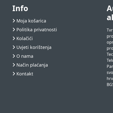
Info
A
a
Moja košarica
Politika privatnosti
Tvr
pro
Kolačići
opr
Uvjeti korištenja
pro
Tec
O nama
Tel
Način plaćanja
Pan
svo
Kontakt
hrv
BGS