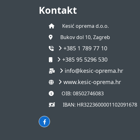
Kontakt
Kesić oprema d.o.o.
Bukov dol 10, Zagreb
+385 1 789 77 10
+385 95 5296 530
info@kesic-oprema.hr
www.kesic-oprema.hr
OIB: 08502746083
IBAN: HR3223600001102091678