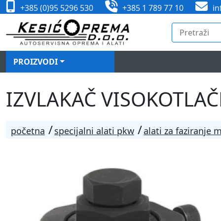
+385 (0)95 5296 530
+385 1 789 77 10
in
PROIZVODI
IZVLAKAČ VISOKOTLAČN
početna
specijalni alati pkw
alati za faziranje 