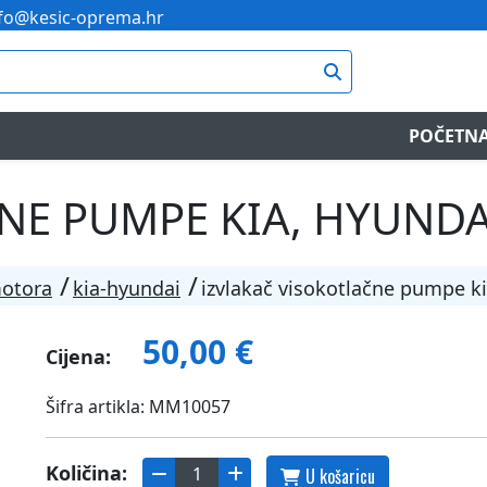
fo@kesic-oprema.hr
POČETN
E PUMPE KIA, HYUNDAI
motora
kia-hyundai
izvlakač visokotlačne pumpe ki
50,00 €
Cijena:
Šifra artikla: MM10057
Količina:
U košaricu