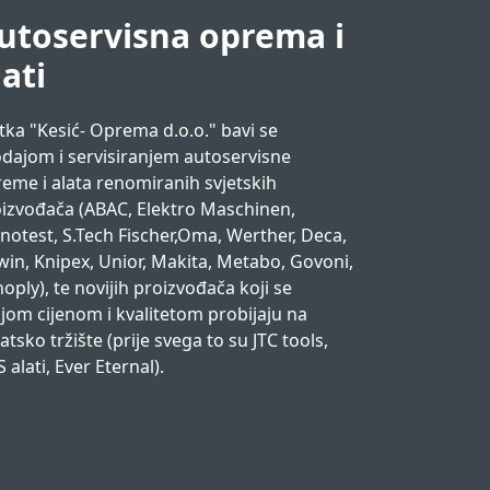
utoservisna oprema i
lati
tka "Kesić- Oprema d.o.o." bavi se
dajom i servisiranjem autoservisne
eme i alata renomiranih svjetskih
izvođača (ABAC, Elektro Maschinen,
notest, S.Tech Fischer,Oma, Werther, Deca,
win, Knipex, Unior, Makita, Metabo, Govoni,
oply), te novijih proizvođača koji se
jom cijenom i kvalitetom probijaju na
atsko tržište (prije svega to su JTC tools,
 alati, Ever Eternal).