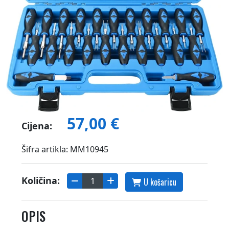
57,00 €
Cijena:
Šifra artikla: MM10945
Količina:
U košaricu
OPIS