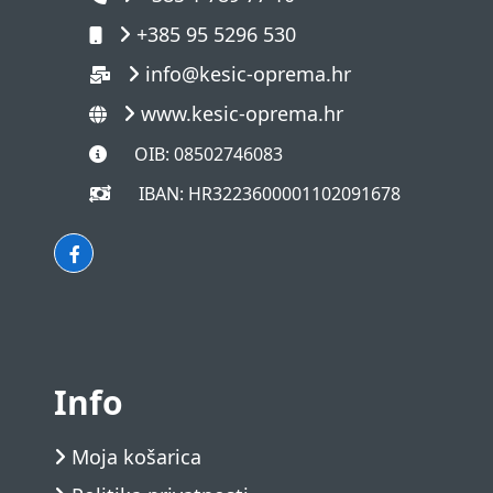
+385 95 5296 530
info@kesic-oprema.hr
www.kesic-oprema.hr
OIB: 08502746083
IBAN: HR3223600001102091678
Info
Moja košarica