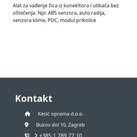
Alat za vađenje žica iz konekltora i utikača bez
oštečenja. Npr. ABS senzora, auto radija,
senzora klime, PDC, modul prikolice
Kontakt
Kesić oprema d.o.o.
Bukov dol 10, Zagreb
+385 1 789 77 10