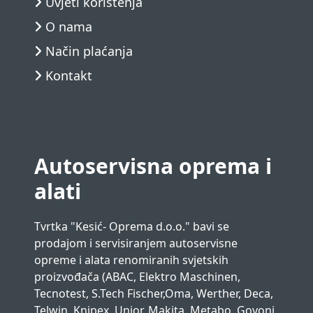
Uvjeti korištenja
O nama
Način plaćanja
Kontakt
Autoservisna oprema i
alati
Tvrtka "Kesić- Oprema d.o.o." bavi se
prodajom i servisiranjem autoservisne
opreme i alata renomiranih svjetskih
proizvođača (ABAC, Elektro Maschinen,
Tecnotest, S.Tech Fischer,Oma, Werther, Deca,
Telwin, Knipex, Unior, Makita, Metabo, Govoni,