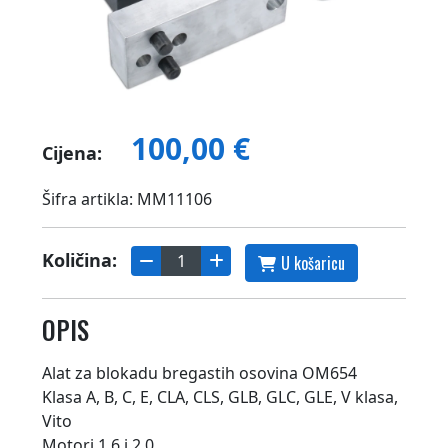
100,00 €
Cijena:
Šifra artikla: MM11106
Količina:
U košaricu
OPIS
Alat za blokadu bregastih osovina OM654
Klasa A, B, C, E, CLA, CLS, GLB, GLC, GLE, V klasa,
Vito
Motori 1.6 i 2.0