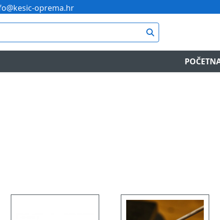
fo@kesic-oprema.hr
POČETN