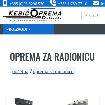
+385 (0)95 5296 530
+385 1 789 77 10
in
PROIZVODI
OPREMA ZA RADIONICU
početna
oprema za radionicu