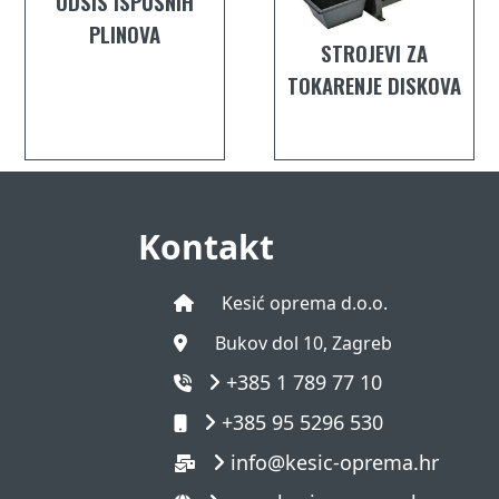
ODSIS ISPUŠNIH
PLINOVA
STROJEVI ZA
TOKARENJE DISKOVA
Kontakt
Kesić oprema d.o.o.
Bukov dol 10, Zagreb
+385 1 789 77 10
+385 95 5296 530
info@kesic-oprema.hr