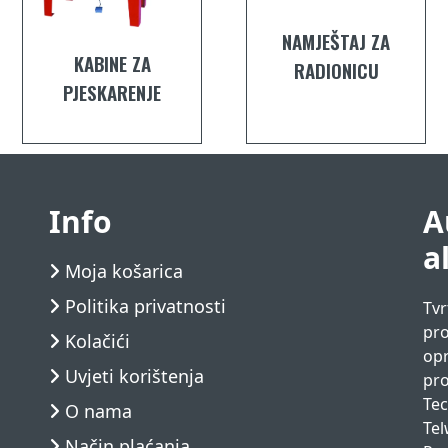
NAMJEŠTAJ ZA
KABINE ZA
RADIONICU
PJESKARENJE
Info
A
a
Moja košarica
Politika privatnosti
Tvr
pro
Kolačići
opr
Uvjeti korištenja
pro
Tec
O nama
Tel
Način plaćanja