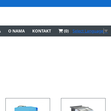
Select Language
▼
A
O NAMA
KONTAKT
(0)