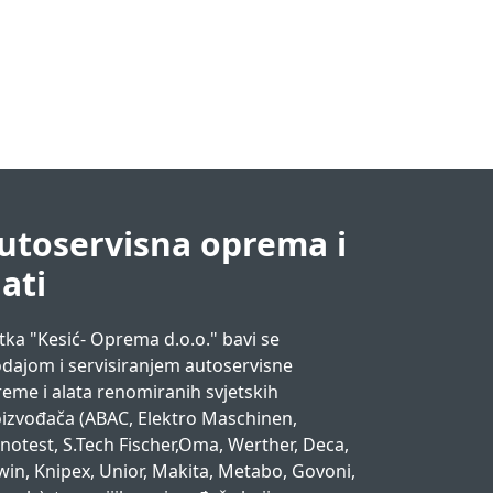
utoservisna oprema i
lati
tka "Kesić- Oprema d.o.o." bavi se
dajom i servisiranjem autoservisne
eme i alata renomiranih svjetskih
izvođača (ABAC, Elektro Maschinen,
notest, S.Tech Fischer,Oma, Werther, Deca,
win, Knipex, Unior, Makita, Metabo, Govoni,